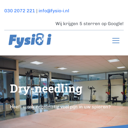
Ga
naar
030 2072 221
 | 
info@fysio-i.nl
de
inhoud
Wij krijgen 5 sterren op 
Google!
Dry-needling
Heeft u ook regelmatig veel pijn in uw spieren?