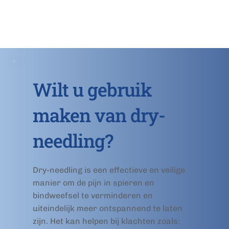
Wilt u gebruik 
maken van dry-
needling?
Dry-needling is een effectieve en veilige 
manier om de pijn in spieren en 
bindweefsel te verminderen en 
uiteindelijk meer ontspannend te laten 
zijn. Het kan helpen bij klachten zoals: 